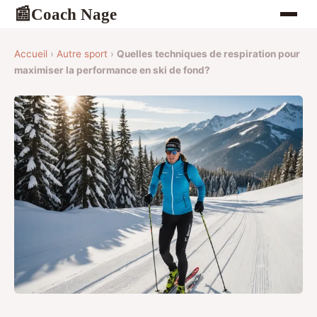
Coach Nage
📰
Accueil
›
Autre sport
›
Quelles techniques de respiration pour
maximiser la performance en ski de fond?