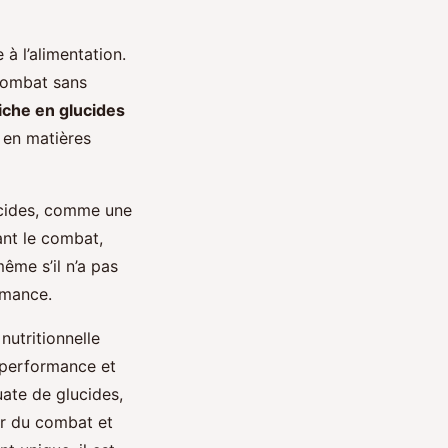
 à l’alimentation.
 combat sans
iche en glucides
t en matières
ucides, comme une
ant le combat,
même s’il n’a pas
ormance.
nutritionnelle
 performance et
uate de glucides,
our du combat et