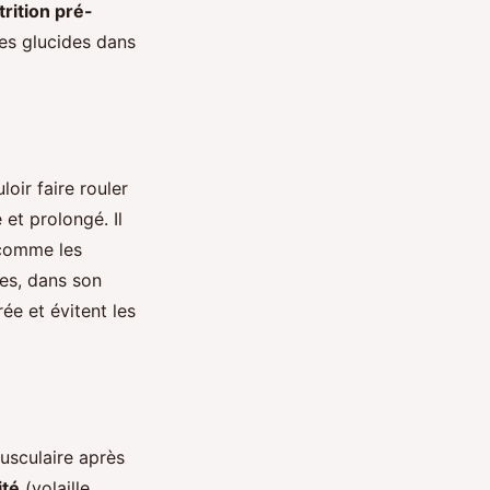
trition pré-
es glucides dans
oir faire rouler
 et prolongé. Il
 comme les
ses, dans son
ée et évitent les
musculaire après
ité
(volaille,