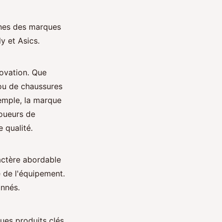
nes des marques
y et Asics.
novation. Que
 ou de chaussures
emple, la marque
joueurs de
 qualité.
actère abordable
é de l'équipement.
onnés.
ues produits clés