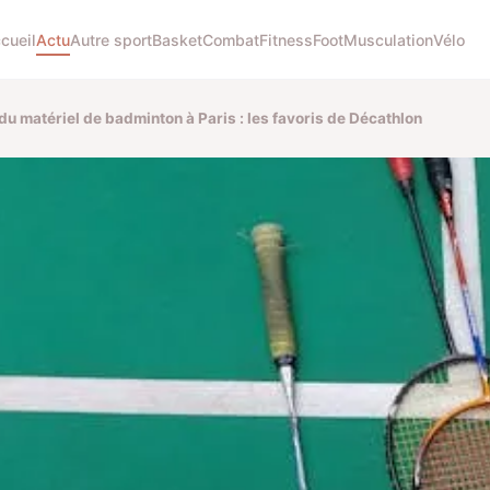
cueil
Actu
Autre sport
Basket
Combat
Fitness
Foot
Musculation
Vélo
du matériel de badminton à Paris : les favoris de Décathlon