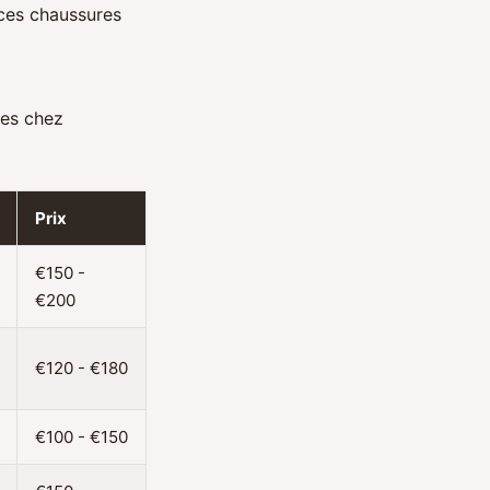
 ces chaussures
les chez
Prix
€150 -
€200
€120 - €180
€100 - €150