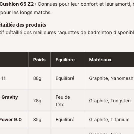
Cushion 65 Z2 :
Connues pour leur confort et leur amorti,
 pour les longs matchs.
aillée des produits
if détaillé des meilleures raquettes de badminton disponib
Poids
Equilibre
Matériaux
 11
88g
Equilibré
Graphite, Nanomesh
e Gravity
Feu de
78g
Graphite, Tungsten
tête
 Power 9.0
85g
Equilibré
Graphite, Titanium