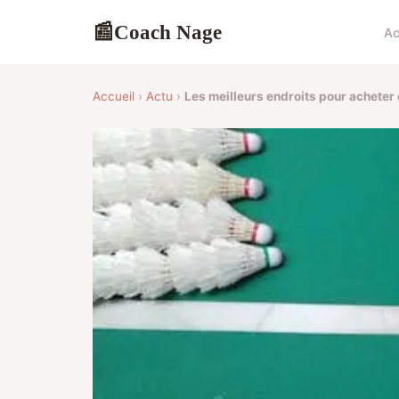
Coach Nage
📰
Ac
Accueil
›
Actu
›
Les meilleurs endroits pour acheter 