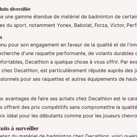
its diversifiée
e une gamme étendue de matériel de badminton de certai
s du sport, notamment Yonex, Babolat, Forza, Victor, Perfl
on
nu pour son engagement en faveur de la qualité et de l'in
echerche d'une raquette performante, de volants durables
ortables, Decathlon a quelque chose à vous offrir. Par ex
 chez Decathlon, est particulièrement réputée auprès des 
ionnels pour ses raquettes et autres équipements de haute
ux avantages de faire ses achats chez Decathlon est le car
Ils offrent des prix compétitifs sans compromettre la qualit
ix idéal pour les débutants comme pour les joueurs chevr
its à surveiller
etez du matériel de badminton chez Decathlon, voici quelq