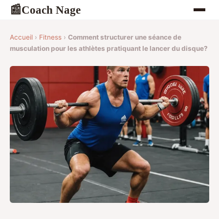
Coach Nage
📰
Accueil
›
Fitness
›
Comment structurer une séance de
musculation pour les athlètes pratiquant le lancer du disque?