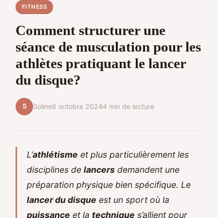
FITNESS
Comment structurer une
séance de musculation pour les
athlètes pratiquant le lancer
du disque?
S
Soline
6 octobre 2024
4 min de lecture
L’
athlétisme
et plus particulièrement les
disciplines de
lancers
demandent une
préparation physique bien spécifique. Le
lancer du disque
est un sport où la
puissance
et la
technique
s’allient pour