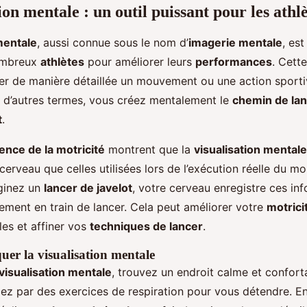
ion mentale : un outil puissant pour les athl
mentale
, aussi connue sous le nom d’
imagerie mentale
, es
nombreux
athlètes
pour améliorer leurs
performances
. Cett
er de manière détaillée un mouvement ou une action sport
 d’autres termes, vous créez mentalement le
chemin de la
t
.
ence de la motricité
montrent que la
visualisation mentale
rveau que celles utilisées lors de l’exécution réelle du mo
ginez un
lancer de javelot
, votre cerveau enregistre ces i
llement en train de lancer. Cela peut améliorer votre
motrici
es et affiner vos
techniques de lancer
.
er la visualisation mentale
visualisation mentale
, trouvez un endroit calme et confort
 par des exercices de respiration pour vous détendre. Ens