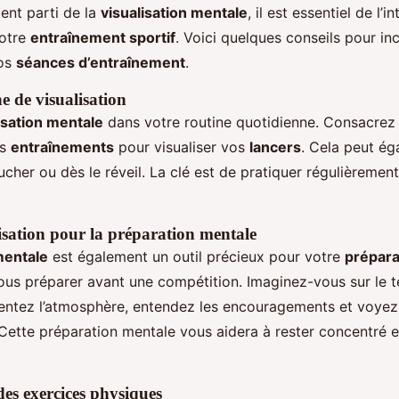
ment parti de la
visualisation mentale
, il est essentiel de l’i
votre
entraînement sportif
. Voici quelques conseils pour in
vos
séances d’entraînement
.
e de visualisation
isation mentale
dans votre routine quotidienne. Consacrez
os
entraînements
pour visualiser vos
lancers
. Cela peut ég
cher ou dès le réveil. La clé est de pratiquer régulièremen
alisation pour la préparation mentale
mentale
est également un outil précieux pour votre
prépara
vous préparer avant une compétition. Imaginez-vous sur le t
entez l’atmosphère, entendez les encouragements et voyez
 Cette préparation mentale vous aidera à rester concentré et
es exercices physiques