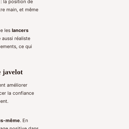
: la position de
tre main, et même
e les
lancers
 aussi réaliste
vements, ce qui
e javelot
nt améliorer
rcer la confiance
ent.
ous-même
. En
age positive dans