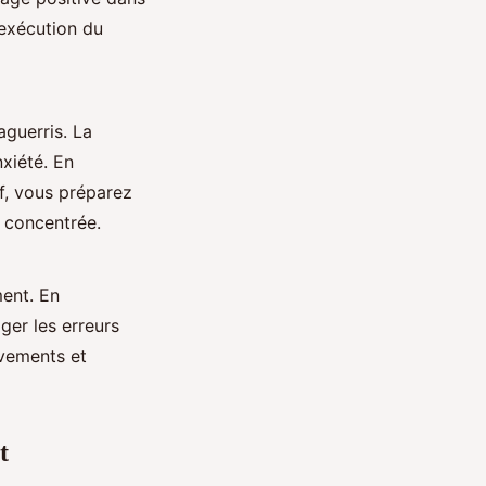
 exécution du
aguerris. La
nxiété. En
f, vous préparez
t concentrée.
ent. En
iger les erreurs
vements et
t