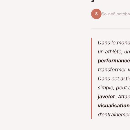
S
Soline
6 octob
Dans le mond
un athlète, u
performanc
transformer 
Dans cet arti
simple, peut 
javelot
. Atta
visualisatio
d’entraînemen