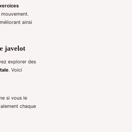
xercices
du mouvement.
méliorant ainsi
e javelot
vez explorer des
tale
. Voici
 si vous le
ntalement chaque