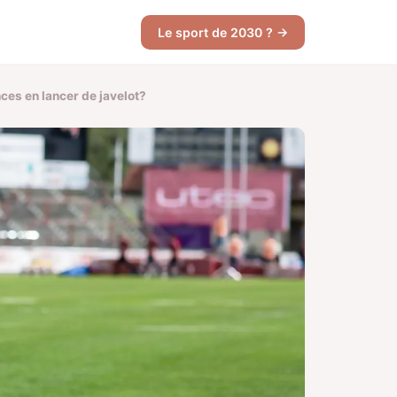
Le sport de 2030 ? →
nces en lancer de javelot?