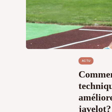
ACTU
Comment 
techniqu
amélior
javelot?