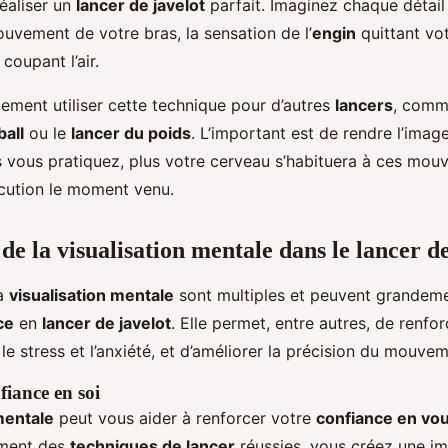
réaliser un
lancer de javelot
parfait. Imaginez chaque détail 
ouvement de votre bras, la sensation de l’
engin
quittant vo
 coupant l’air.
ment utiliser cette technique pour d’autres
lancers
, comm
all
ou le
lancer du poids
. L’important est de rendre l’image
s vous pratiquez, plus votre cerveau s’habituera à ces mou
xécution le moment venu.
 de la visualisation mentale dans le lancer d
la
visualisation mentale
sont multiples et peuvent grandeme
ce
en
lancer de javelot
. Elle permet, entre autres, de renfo
 le stress et l’anxiété, et d’améliorer la précision du mouvem
fiance en soi
mentale
peut vous aider à renforcer votre
confiance en v
ement des
techniques de lancer
réussies, vous créez une im