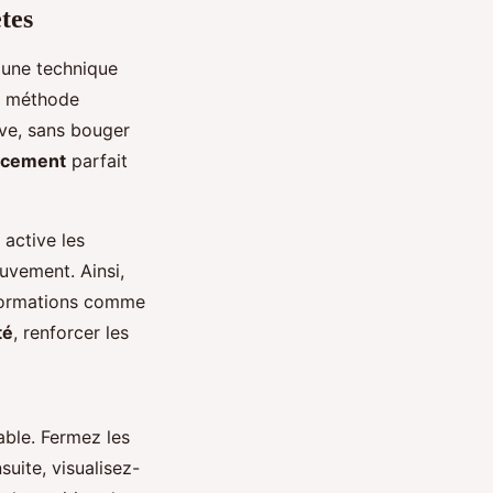
ètes
t une technique
e méthode
ive, sans bouger
ncement
parfait
active les
uvement. Ainsi,
nformations comme
té
, renforcer les
able. Fermez les
uite, visualisez-