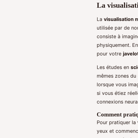
La visualisat
La
visualisation 
utilisée par de 
consiste à imagin
physiquement. En
pour votre
javelo
Les études en
sci
mêmes zones du ce
lorsque vous ima
si vous étiez rée
connexions neural
Comment pratiqu
Pour pratiquer la
yeux et commencez