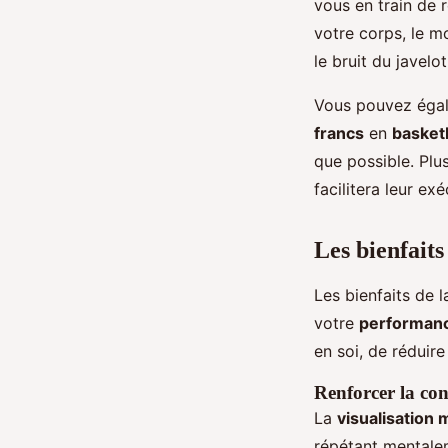
vous en train de 
votre corps, le m
le bruit du javelot
Vous pouvez égale
francs
en
basketb
que possible. Plu
facilitera leur e
Les bienfaits
Les bienfaits de 
votre
performan
en soi, de réduire
Renforcer la con
La
visualisation 
répétant mental