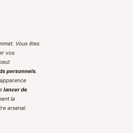
ommet. Vous êtes
er vos
 peut
ds personnels
.
n apparence
le
lancer de
ent la
re arsenal