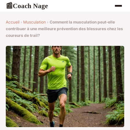
Coach Nage
📰
Accueil
›
Musculation
›
Comment la musculation peut-elle
contribuer à une meilleure prévention des blessures chez les
coureurs de trail?